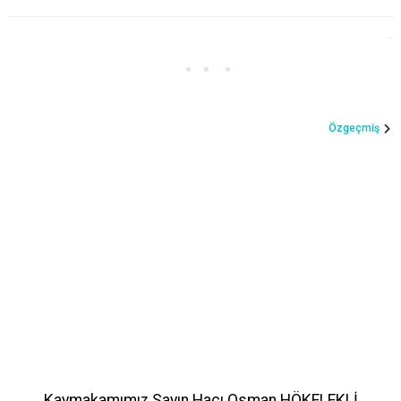
Özgeçmiş
Kaymakamımız Sayın Hacı Osman HÖKELEKLİ