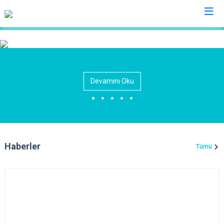
Erzincan
Çayırlı
Devamını Oku
İliç
Kemah
Kemaliye
Otlukbeli
Haberler
Tümü
Refahiye
Tercan
Üzümlü