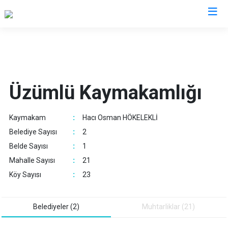
Erzincan
Çayırlı
Üzümlü Kaymakamlığı
İliç
Kemah
Kaymakam
:
Hacı Osman HÖKELEKLİ
Kemaliye
Belediye Sayısı
:
2
Otlukbeli
Belde Sayısı
:
1
Refahiye
Mahalle Sayısı
:
21
Tercan
Köy Sayısı
:
23
Üzümlü
Belediyeler (2)
Muhtarliklar (21)