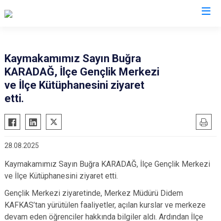
Erzincan
Kaymakamımız Sayın Buğra
KARADAĞ, İlçe Gençlik Merkezi
Çayırlı
ve İlçe Kütüphanesini ziyaret
İliç
etti.
Kemah
Kemaliye
Otlukbeli
28.08.2025
Refahiye
Kaymakamımız Sayın Buğra KARADAĞ, İlçe Gençlik Merkezi
Tercan
ve İlçe Kütüphanesini ziyaret etti.
Üzümlü
Gençlik Merkezi ziyaretinde, Merkez Müdürü Didem
KAFKAS’tan yürütülen faaliyetler, açılan kurslar ve merkeze
devam eden öğrenciler hakkında bilgiler aldı. Ardından İlçe